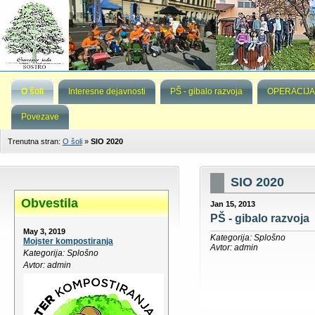
O šoli
Interesne dejavnosti
PŠ - gibalo razvoja
OPERACIJA
Povezave
Trenutna stran:
O šoli
»
SIO 2020
SIO 2020
Obvestila
Jan 15, 2013
PŠ - gibalo razvoja
May 3, 2019
Kategorija: Splošno
Mojster kompostiranja
Avtor: admin
Kategorija: Splošno
Avtor: admin