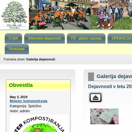
O šoli
Interesne dejavnosti
PŠ - gibalo razvoja
OPERACIJA
Povezave
Trenutna stran:
Galerija dejavnosti
Galerija dejav
Obvestila
Dejavnosti v letu 20
May 3, 2019
Mojster kompostiranja
Kategorija: Splošno
Avtor: admin