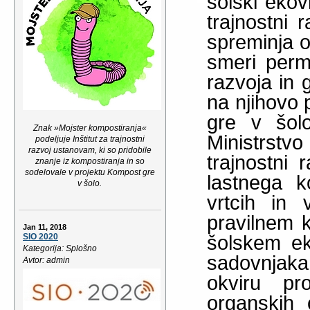
šolski ekovr
trajnostni 
spreminja o
smeri perm
razvoja in 
na njihovo 
gre v šolo
Znak »Mojster kompostiranja«
Ministrstv
podeljuje Inštitut za trajnostni
razvoj ustanovam, ki so pridobile
trajnostni 
znanje iz kompostiranja in so
sodelovale v projektu Kompost gre
lastnega k
v šolo.
vrtcih in 
pravilnem 
Jan 11, 2018
šolskem ek
SIO 2020
Kategorija: Splošno
sadovnjaka
Avtor: admin
okviru pro
organskih 