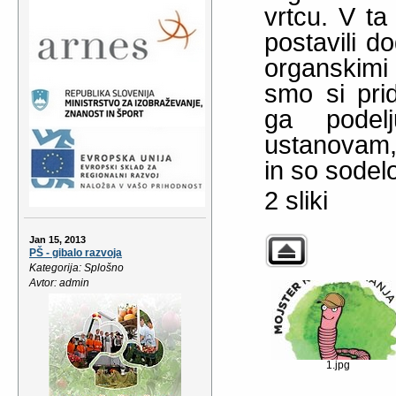
vrtcu. V t
postavili d
organskimi
smo si prid
ga podelj
ustanovam, 
in so sodel
2 sliki
Jan 15, 2013
PŠ - gibalo razvoja
Kategorija: Splošno
Avtor: admin
1.jpg