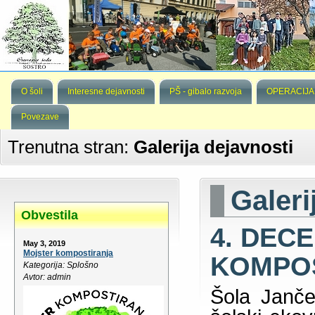
O šoli
Interesne dejavnosti
PŠ - gibalo razvoja
OPERACIJA
Povezave
Trenutna stran:
Galerija dejavnosti
Galeri
Obvestila
4. DEC
May 3, 2019
Mojster kompostiranja
KOMPO
Kategorija: Splošno
Avtor: admin
Šola Janče