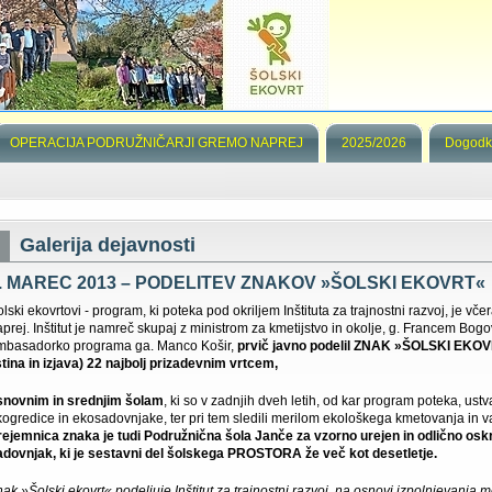
OPERACIJA PODRUŽNIČARJI GREMO NAPREJ
2025/2026
Dogodk
Galerija dejavnosti
. MAREC 2013 – PODELITEV ZNAKOV »ŠOLSKI EKOVRT«
lski ekovrtovi - program, ki poteka pod okriljem Inštituta za trajnostni razvoj, je včer
aprej. Inštitut je namreč skupaj z ministrom za kmetijstvo in okolje, g. Francem Bog
mbasadorko programa ga. Manco Košir,
prvič javno podelil ZNAK »ŠOLSKI EKOV
istina in izjava) 22 najbolj prizadevnim vrtcem,
snovnim in srednjim šolam
, ki so v zadnjih dveh letih, od kar program poteka, ustva
kogredice in ekosadovnjake, ter pri tem sledili merilom ekološkega kmetovanja in 
rejemnica znaka je tudi Podružnična šola Janče za vzorno urejen in odlično osk
adovnjak, ki je sestavni del šolskega PROSTORA že več kot desetletje.
nak »Šolski ekovrt« podeljuje Inštitut za trajnostni razvoj, na osnovi izpolnjevanja 