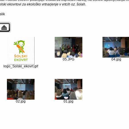
lski ekovrtovi za ekološko vrtnarjenje v vrtcih oz. šolah.
slik
05.JPG
04.jpg
logo_Solski_ekovrt.gif
02.jpg
01.jpg