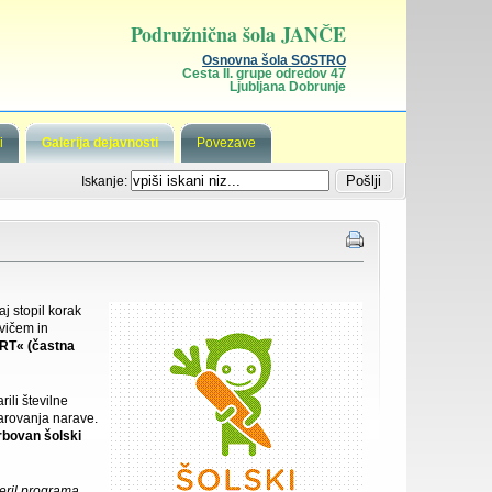
Podružnična šola JANČE
Osnovna šola SOSTRO
Cesta II. grupe odredov 47
Ljubljana Dobrunje
i
Galerija dejavnosti
Povezave
Iskanje:
aj stopil korak
ovičem in
RT« (častna
rili številne
varovanja narave.
rbovan šolski
meril programa