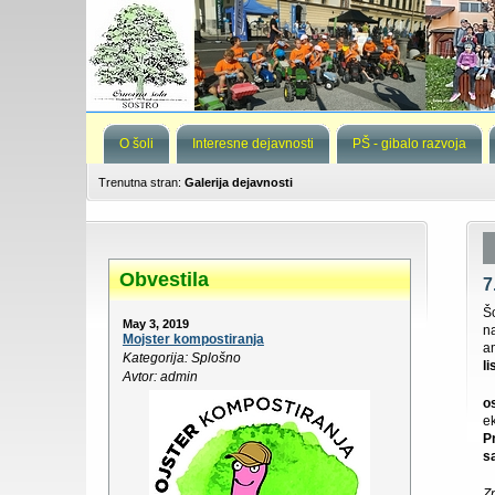
O šoli
Interesne dejavnosti
PŠ - gibalo razvoja
Trenutna stran:
Galerija dejavnosti
Obvestila
7
Šo
May 3, 2019
n
Mojster kompostiranja
a
Kategorija: Splošno
l
Avtor: admin
o
e
P
s
Z