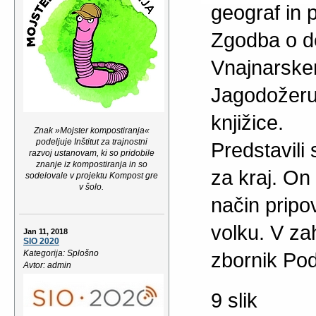
geograf in 
Zgodba o de
Vnajnarske
Jagodožeru.
knjižice.
Znak »Mojster kompostiranja«
podeljuje Inštitut za trajnostni
Predstavili
razvoj ustanovam, ki so pridobile
znanje iz kompostiranja in so
za kraj. On
sodelovale v projektu Kompost gre
v šolo.
način pripo
volku. V za
Jan 11, 2018
SIO 2020
Kategorija: Splošno
zbornik Pod
Avtor: admin
9 slik