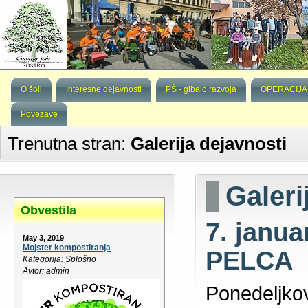
O šoli
Interesne dejavnosti
PŠ - gibalo razvoja
OPERACIJA
Povezave
Trenutna stran:
Galerija dejavnosti
Galeri
Obvestila
7. janu
May 3, 2019
Mojster kompostiranja
PELCA
Kategorija: Splošno
Avtor: admin
Ponedeljkov