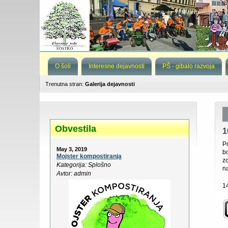
O šoli
Interesne dejavnosti
PŠ - gibalo razvoja
Trenutna stran:
Galerija dejavnosti
Obvestila
1
P
May 3, 2019
b
Mojster kompostiranja
z
Kategorija: Splošno
n
Avtor: admin
14