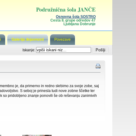
Podružnična šola JANČE
Osnovna šola SOSTRO
Cesta II. grupe odredov 47
Ljubljana Dobrunje
i
Galerija dejavnosti
Povezave
Iskanje:
omembno je, da primerno in redno skrbimo za svoje zobe, saj
dovoljstvo. S seboj je prinesla tudi nove zobne ščetke ter
ek so pridobljeno znanje ponovili še ob reševanju zanimivih