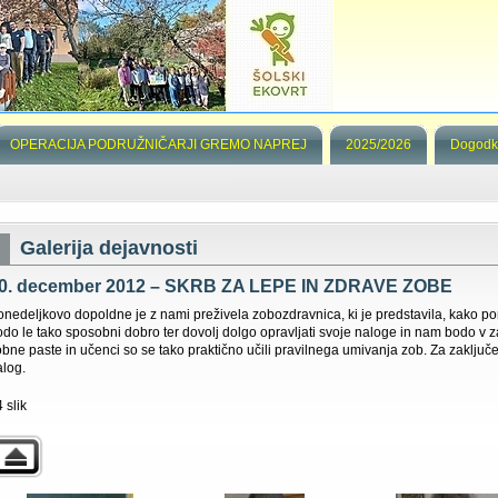
OPERACIJA PODRUŽNIČARJI GREMO NAPREJ
2025/2026
Dogodk
Galerija dejavnosti
0. december 2012 – SKRB ZA LEPE IN ZDRAVE ZOBE
onedeljkovo dopoldne je z nami preživela zobozdravnica, ki je predstavila, kako p
odo le tako sposobni dobro ter dovolj dolgo opravljati svoje naloge in nam bodo v za
obne paste in učenci so se tako praktično učili pravilnega umivanja zob. Za zaključ
alog.
 slik