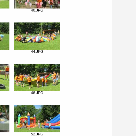
40.JPG
44.JPG
48.JPG
52.JPG