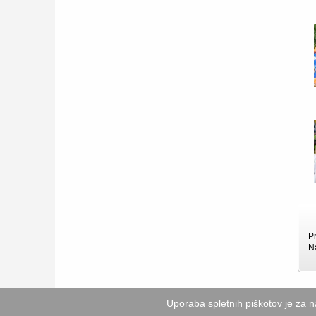
P
N
Uporaba spletnih piškotov je za 
© OŠ So