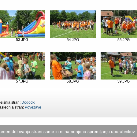
53.JPG
54.JPG
55.JPG
57.JPG
58.JPG
59.JPG
rejšnja stran:
Dogodki
aslednja stran:
Povezave
namen delovanja strani same in ni namenjena spremljanju uporabnikov.
stro,
2009-10 .:. Za ogled se priporoča Mozilla Firefox .:. Ločljivost najmanj