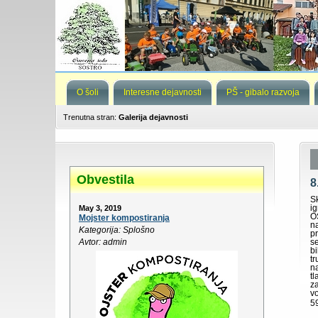
O šoli
Interesne dejavnosti
PŠ - gibalo razvoja
Trenutna stran:
Galerija dejavnosti
Obvestila
8
S
i
May 3, 2019
O
Mojster kompostiranja
n
Kategorija: Splošno
p
Avtor: admin
s
b
t
n
t
z
vo
59