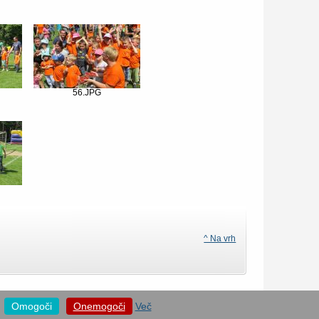
56.JPG
^ Na vrh
Omogoči
Onemogoči
Več
 1024*768