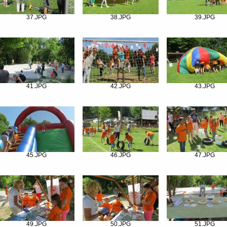
37.JPG
38.JPG
39.JPG
41.JPG
42.JPG
43.JPG
45.JPG
46.JPG
47.JPG
49.JPG
50.JPG
51.JPG