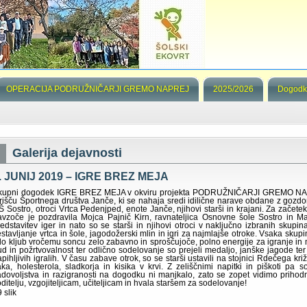
OPERACIJA PODRUŽNIČARJI GREMO NAPREJ
2025/2026
Dogodk
Galerija dejavnosti
. JUNIJ 2019 – IGRE BREZ MEJA
kupni dogodek IGRE BREZ MEJA v okviru projekta PODRUŽNIČARJI GREMO NAPREJ
grišču Športnega društva Janče, ki se nahaja sredi idilične narave obdane z gozdom
Š Sostro, otroci Vrtca Pedenjped, enote Janče, njihovi starši in krajani. Za začete
avzoče je pozdravila Mojca Pajnič Kirn, ravnateljica Osnovne šole Sostro in Ma
redstavitev iger in nato so se starši in njihovi otroci v naključno izbranih skupin
estavljanje vrtca in šole, jagodožerski mlin in igri za najmlajše otroke. Vsaka skupi
ilo kljub vročemu soncu zelo zabavno in sproščujoče, polno energije za igranje in 
rud in požrtvovalnost ter odlično sodelovanje so prejeli medaljo, janške jagode te
apihljivih igralih. V času zabave otrok, so se starši ustavili na stojnici Rdečega k
laka, holesterola, sladkorja in kisika v krvi. Z zeliščnimi napitki in piškoti pa s
adovoljstva in razigranosti na dogodku ni manjkalo, zato se zopet vidimo prihodnj
ditelju, vzgojiteljicam, učiteljicam in hvala staršem za sodelovanje!
 slik