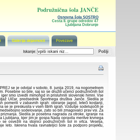
Podružnična šola JANČE
Osnovna šola SOSTRO
Cesta II. grupe odredov 47
Ljubljana Dobrunje
i
Galerija dejavnosti
Povezave
Iskanje:
 se je odvijal v soboto, 8. junija 2019, na nogometnem
. Posebne so bile, saj so se družili učenci podružničnih šol
k iger smo izvedli mimohod in prisluhnili slovenski himni. Vse
tjaž Ulčar, predsednik Športnega društva Janče. Sledila je
ah pomerili v zabavnih igrah: obiranje jagod, leteči kostanji,
na se je preskusila v vseh štirih igrah. Vzdušje sodelujočih je
medsebojno sodelovanje, zato so bili zmagovalci prav vsi. Za
r priznanja. Sledila je posebna nagrada za otroke, igranje na
riža Ljubljana, kjer jim je gospa Nada opravila meritve krvnega
o se osvežili na stojnici podružničnih šol in vrtca. Veselja,
e leto. Iskrena hvala ravnateljici šole za podporo projektu,