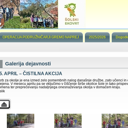
OPERACIJA PODRUŽNIČARJI GREMO NAPREJ
2025/2026
Dogodk
Galerija dejavnosti
5. APRIL – ČISTILNA AKCIJA
krb za okolje je ena izmed zelo pomembnih nalog današnje družbe, zato učenci in del
rejena. V mesecu aprilu pa se vključimo v čiščenje širše okolice šole in tako pris
omena ter preprečevanju nadaljnjega onesnaževanja okolja v domačem kraju.
slik