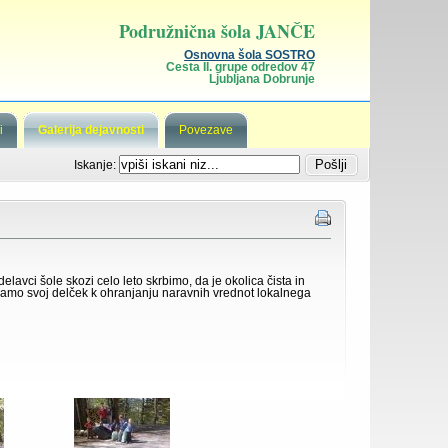
Podružnična šola JANČE
Osnovna šola SOSTRO
Cesta II. grupe odredov 47
Ljubljana Dobrunje
i
Galerija dejavnosti
Povezave
Iskanje:
avci šole skozi celo leto skrbimo, da je okolica čista in
pevamo svoj delček k ohranjanju naravnih vrednot lokalnega