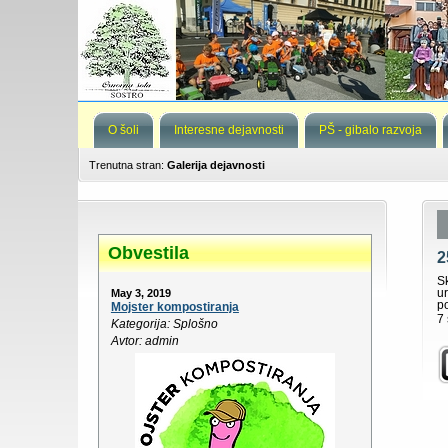
O šoli
Interesne dejavnosti
PŠ - gibalo razvoja
Trenutna stran:
Galerija dejavnosti
Obvestila
2
S
u
May 3, 2019
p
Mojster kompostiranja
7 
Kategorija: Splošno
Avtor: admin