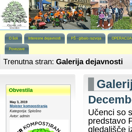
O šoli
Interesne dejavnosti
PŠ - gibalo razvoja
OPERACIJA
Povezave
Trenutna stran:
Galerija dejavnosti
Galeri
Obvestila
Decembe
May 3, 2019
Mojster kompostiranja
Učenci so s
Kategorija: Splošno
Avtor: admin
predstavo 
gledališče i