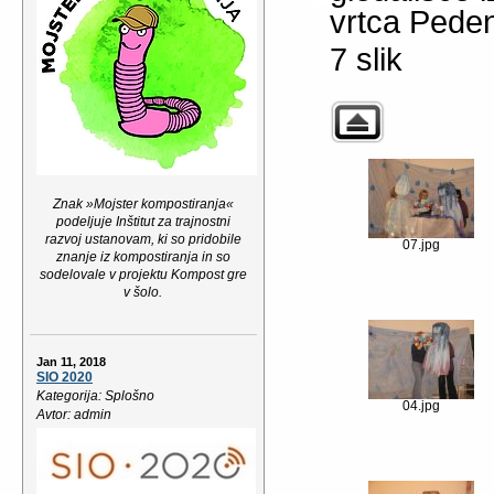
vrtca Pede
7 slik
Znak »Mojster kompostiranja«
podeljuje Inštitut za trajnostni
razvoj ustanovam, ki so pridobile
07.jpg
znanje iz kompostiranja in so
sodelovale v projektu Kompost gre
v šolo.
Jan 11, 2018
SIO 2020
Kategorija: Splošno
04.jpg
Avtor: admin