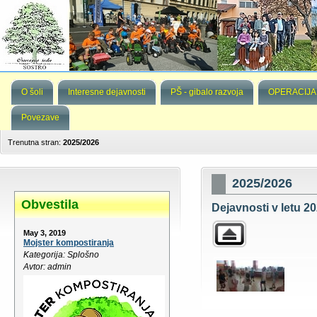
O šoli
Interesne dejavnosti
PŠ - gibalo razvoja
OPERACIJA
Povezave
Trenutna stran:
2025/2026
2025/2026
Obvestila
Dejavnosti v letu 20
May 3, 2019
Mojster kompostiranja
Kategorija: Splošno
Avtor: admin