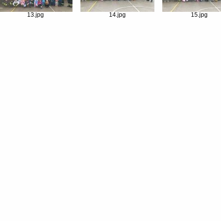
13.jpg
14.jpg
15.jpg