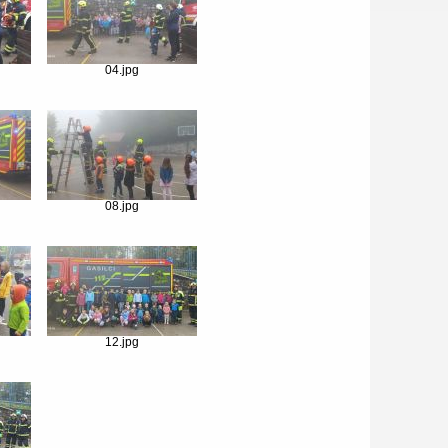
04.jpg
08.jpg
12.jpg