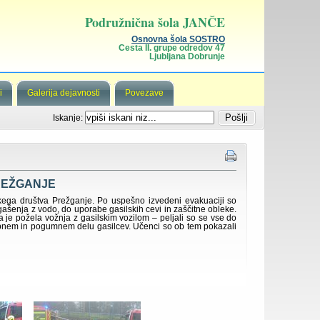
Podružnična šola JANČE
Osnovna šola SOSTRO
Cesta II. grupe odredov 47
Ljubljana Dobrunje
i
Galerija dejavnosti
Povezave
Iskanje:
PREŽGANJE
skega društva Prežganje. Po uspešno izvedeni evakuaciji so
ašenja z vodo, do uporabe gasilskih cevi in zaščitne obleke.
 je požela vožnja z gasilskim vozilom – peljali so se vse do
bnem in pogumnem delu gasilcev. Učenci so ob tem pokazali