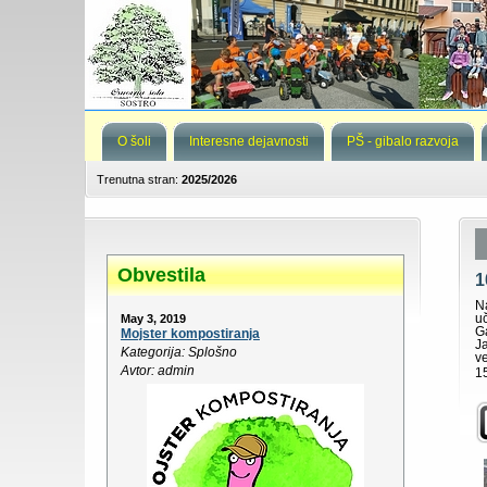
O šoli
Interesne dejavnosti
PŠ - gibalo razvoja
Trenutna stran:
2025/2026
Obvestila
1
N
u
May 3, 2019
G
Mojster kompostiranja
J
Kategorija: Splošno
v
Avtor: admin
15