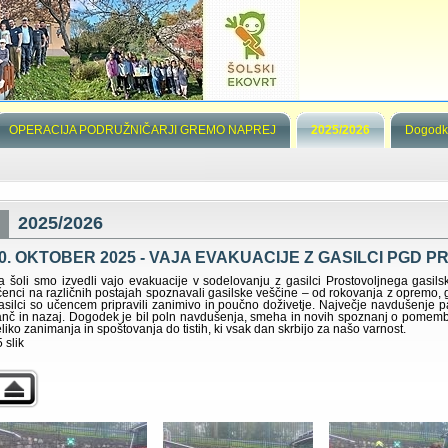
OPERACIJA PODRUŽNIČARJI GREMO NAPREJ
2025/2026
Dogodk
2025/2026
0. OKTOBER 2025 - VAJA EVAKUACIJE Z GASILCI PGD 
a šoli smo izvedli vajo evakuacije v sodelovanju z gasilci Prostovoljnega gasil
čenci na različnih postajah spoznavali gasilske veščine – od rokovanja z opremo, g
asilci so učencem pripravili zanimivo in poučno doživetje. Največje navdušenje pa
anč in nazaj. Dogodek je bil poln navdušenja, smeha in novih spoznanj o pomem
eliko zanimanja in spoštovanja do tistih, ki vsak dan skrbijo za našo varnost.
 slik