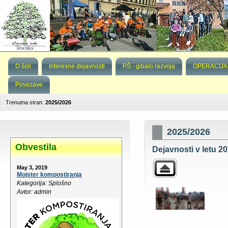
O šoli
Interesne dejavnosti
PŠ - gibalo razvoja
OPERACIJA
Povezave
Trenutna stran:
2025/2026
2025/2026
Obvestila
Dejavnosti v letu 20
May 3, 2019
Mojster kompostiranja
Kategorija: Splošno
Avtor: admin